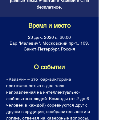
разные темы. Участие в Квизми в СПб
бесплатное.
Время и место
23 дек. 2020 г., 20:00
Бар "Малевич", Московский пр-т., 109,
Санкт-Петербург, Россия
О событии
«Квизми» – это  бар-викторина 
протяженностью в два часа, 
направленная на интеллектуально-
любопытных людей. Команды (от 2 до 6 
человек в каждой) соревнуются друг с 
другом в эрудиции, сообразительности и 
логике, отвечая на каверзные вопросы. 
Все команды получают горы знаний, 
фонтан позитивных эмоций, а лучшие  (и 
последнее место тоже!) уходят с 