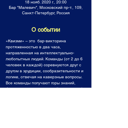
18 нояб. 2020 г., 20:00
Бар "Малевич", Московский пр-т., 109,
Санкт-Петербург, Россия
О событии
«Квизми» – это  бар-викторина 
протяженностью в два часа, 
направленная на интеллектуально-
любопытных людей. Команды (от 2 до 6 
человек в каждой) соревнуются друг с 
другом в эрудиции, сообразительности и 
логике, отвечая на каверзные вопросы. 
Все команды получают горы знаний, 
фонтан позитивных эмоций, а лучшие  (и 
последнее место тоже!) уходят с 
призами. Темы наших вопросов, как и 
ваши знания, не имеют границ: будь то 
античная литература, адронный 
коллайдер, фауна Мадагаскара или 
грамматика французского языка. 