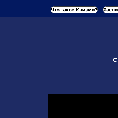
Что такое Квизми?
Распи
с