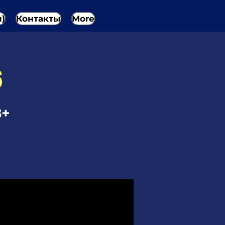
н)
Контакты
More
6
8+