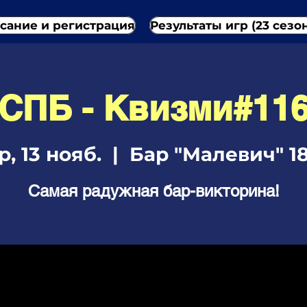
сание и регистрация
Результаты игр (23 сезо
СПБ - Квизми#11
р, 13 нояб.
  |  
Бар "Малевич" 1
Самая радужная бар-викторина!