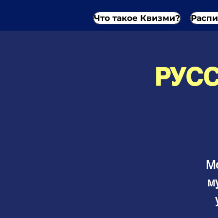
Что такое Квизми?
Распи
РУСС
Мо
м