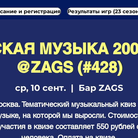
сание и регистрация
Результаты игр (23 сезо
КАЯ МУЗЫКА 200
@ZAGS (#428)
ср, 10 сент.
  |  
Бар ZAGS
сква. Тематический музыкальный квиз
узыке, на которой мы выросли. Стоимос
участия в квизе составляет 550 рублей 
человека. Оплата на квизе.