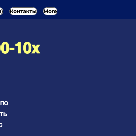
н)
Контакты
More
0-10х
 по
ть
с