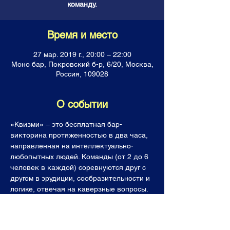
команду.
Время и место
27 мар. 2019 г., 20:00 – 22:00
Моно бар, Покровский б-р, 6/20, Москва,
Россия, 109028
О событии
«Квизми» – это бесплатная бар-
викторина протяженностью в два часа, 
направленная на интеллектуально-
любопытных людей. Команды (от 2 до 6 
человек в каждой) соревнуются друг с 
другом в эрудиции, сообразительности и 
логике, отвечая на каверзные вопросы. 
Все команды получают горы знаний, 
фонтан позитивных эмоций, а лучшие  (и 
последнее место тоже!) уходят с 