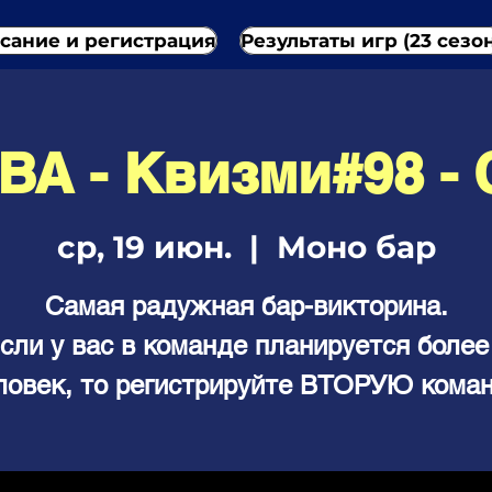
сание и регистрация
Результаты игр (23 сезо
А - Квизми#98 -
ср, 19 июн.
  |  
Моно бар
Самая радужная бар-викторина.
сли у вас в команде планируется более
ловек, то регистрируйте ВТОРУЮ коман