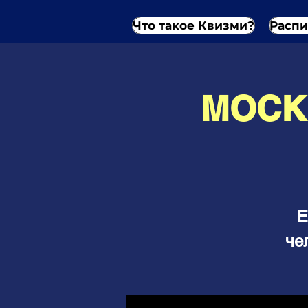
Что такое Квизми?
Распи
МОСКВ
Е
че