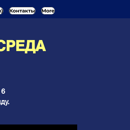
н)
Контакты
More
 СРЕДА
 6
ду.