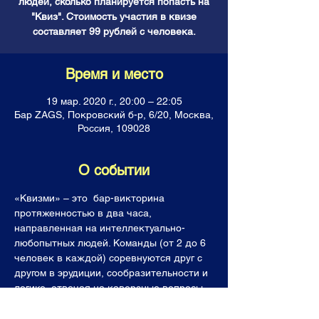
людей, сколько планируется попасть на
"Квиз". Стоимость участия в квизе
составляет 99 рублей с человека.
Время и место
19 мар. 2020 г., 20:00 – 22:05
Бар ZAGS, Покровский б-р, 6/20, Москва,
Россия, 109028
О событии
«Квизми» – это  бар-викторина 
протяженностью в два часа, 
направленная на интеллектуально-
любопытных людей. Команды (от 2 до 6 
человек в каждой) соревнуются друг с 
другом в эрудиции, сообразительности и 
логике, отвечая на каверзные вопросы. 
Все команды получают горы знаний, 
фонтан позитивных эмоций, а лучшие  (и 