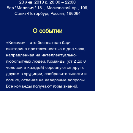
23 янв. 2019 г., 20:00 – 22:00
Бар "Малевич" 18+, Московский пр., 109,
Санкт-Петербург, Россия, 196084
О событии
«Квизми» – это бесплатная бар-
викторина протяженностью в два часа, 
направленная на интеллектуально-
любопытных людей. Команды (от 2 до 6 
человек в каждой) соревнуются друг с 
другом в эрудиции, сообразительности и 
логике, отвечая на каверзные вопросы. 
Все команды получают горы знаний, 
фонтан позитивных эмоций, а лучшие  (и 
последнее место тоже!) уходят с 
призами. Темы наших вопросов, как и 
ваши знания, не имеют границ: будь то 
античная литература, адронный 
коллайдер, фауна Мадагаскара или 
грамматика французского языка. 