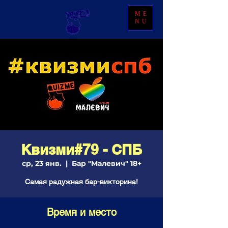
ME
NU
Квизми#79 - СПБ
ср, 23 янв.
  |  
Бар "Малевич" 18+
Самая радужная бар-викторина!
Время и место