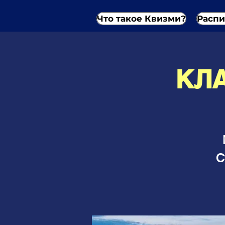
Что такое Квизми?
Распи
КЛА
С