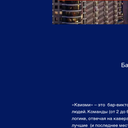
Ба
«Квизми» – это  бар-вик
людей. Команды (от 2 до 
логике, отвечая на кавер
лучшие  (и последнее мест