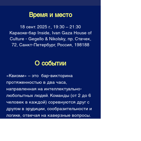
Время и место
18 сент. 2025 г., 19:30 – 21:30
Караоке-бар Inside, Ivan Gaza House of
Culture - Gegello & Nikolsky, пр. Стачек,
72, Санкт-Петербург, Россия, 198188
О событии
«Квизми» – это  бар-викторина 
протяженностью в два часа, 
направленная на интеллектуально-
любопытных людей. Команды (от 2 до 6 
человек в каждой) соревнуются друг с 
другом в эрудиции, сообразительности и 
логике, отвечая на каверзные вопросы. 
Все команды получают горы знаний, 
фонтан позитивных эмоций, а лучшие  (и 
последнее место тоже!) уходят с 