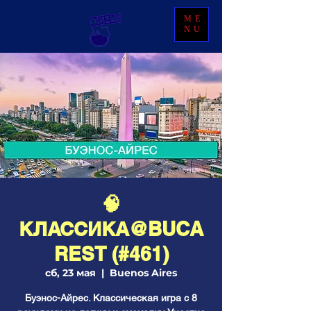
ME
NU
🧠
КЛАССИКА@BUCA
REST (#461)
сб, 23 мая
  |  
Buenos Aires
Буэнос-Айрес. Классическая игра с 8