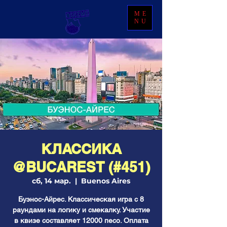
ME
NU
КЛАССИКА
@BUCAREST (#451)
сб, 14 мар.
  |  
Buenos Aires
Буэнос-Айрес. Классическая игра с 8
раундами на логику и смекалку. Участие
в квизе составляет 12000 песо. Оплата