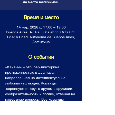
на месте наличными.
Время и место
14 мар. 2026 г., 17:00 – 19:00
Buenos Aires, Av. Raúl Scalabrini Ortiz 659,
C1414 Cdad. Autónoma de Buenos Aires,
Аргентина
О событии
«Квизми» – это  бар-викторина 
протяженностью в два часа, 
направленная на интеллектуально-
любопытных людей. Команды 
 соревнуются друг с другом в эрудиции, 
сообразительности и логике, отвечая на 
каверзные вопросы. Все команды 
получают горы знаний, фонтан 
позитивных эмоций, а лучшие  (и 