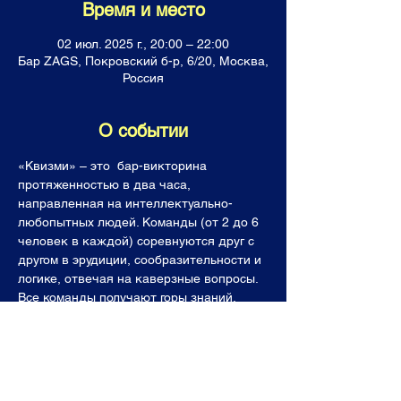
Время и место
02 июл. 2025 г., 20:00 – 22:00
Бар ZAGS, Покровский б-р, 6/20, Москва,
Россия
О событии
«Квизми» – это  бар-викторина 
протяженностью в два часа, 
направленная на интеллектуально-
любопытных людей. Команды (от 2 до 6 
человек в каждой) соревнуются друг с 
другом в эрудиции, сообразительности и 
логике, отвечая на каверзные вопросы. 
Все команды получают горы знаний, 
фонтан позитивных эмоций, а лучшие  (и 
последнее место тоже!) уходят с 
призами. Темы наших вопросов, как и 
ваши знания, не имеют границ: будь то 
античная литература, адронный 