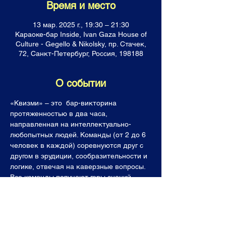
Время и место
13 мар. 2025 г., 19:30 – 21:30
Караоке-бар Inside, Ivan Gaza House of
Culture - Gegello & Nikolsky, пр. Стачек,
72, Санкт-Петербург, Россия, 198188
О событии
«Квизми» – это  бар-викторина 
протяженностью в два часа, 
направленная на интеллектуально-
любопытных людей. Команды (от 2 до 6 
человек в каждой) соревнуются друг с 
другом в эрудиции, сообразительности и 
логике, отвечая на каверзные вопросы. 
Все команды получают горы знаний, 
фонтан позитивных эмоций, а лучшие  (и 
последнее место тоже!) уходят с 
призами. Темы наших вопросов, как и 
ваши знания, не имеют границ: будь то 