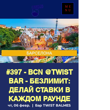
ME
NU
#397 - BCN @TWIST
BAR - БЕЗЛИМИТ:
ДЕЛАЙ СТАВКИ В
КАЖДОМ РАУНДЕ
чт, 06 февр.
  |  
Бар TWIST BALMES