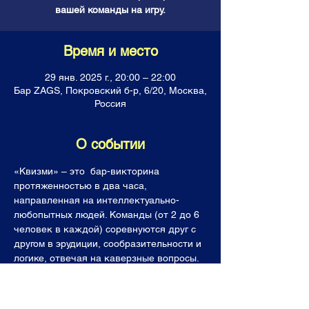
вашей команды на игру.
Время и место
29 янв. 2025 г., 20:00 – 22:00
Бар ZAGS, Покровский б-р, 6/20, Москва,
Россия
О событии
«Квизми» – это  бар-викторина 
протяженностью в два часа, 
направленная на интеллектуально-
любопытных людей. Команды (от 2 до 6 
человек в каждой) соревнуются друг с 
другом в эрудиции, сообразительности и 
логике, отвечая на каверзные вопросы. 
Все команды получают горы знаний, 
фонтан позитивных эмоций, а лучшие  (и 
последнее место тоже!) уходят с 