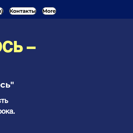
н)
Контакты
More
СЬ –
сь"
сть
рока.