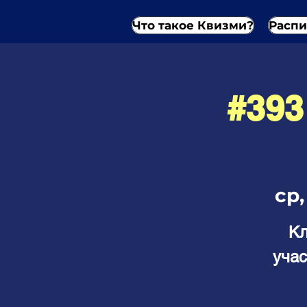
Что такое Квизми?
Распи
#39
ср,
Кл
учас