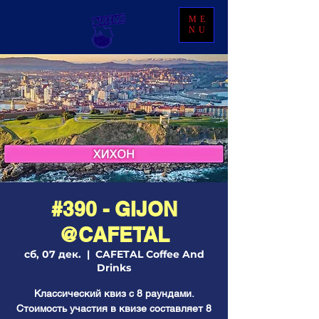
ME
NU
#390 - GIJON
@CAFETAL
сб, 07 дек.
  |  
CAFETAL Coffee And
Drinks
Классический квиз с 8 раундами.
Стоимость участия в квизе составляет 8