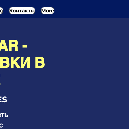
н)
Контакты
More
AR -
ВКИ В
Е
ES
сть
с