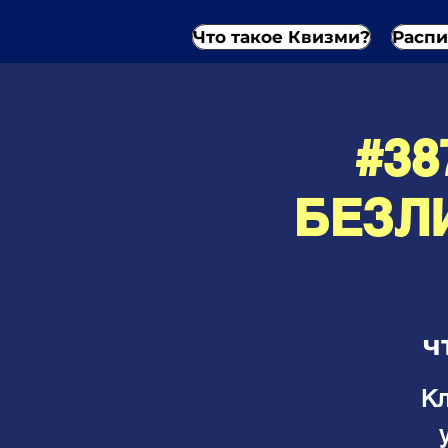
Что такое Квизми?
Распи
#38
БЕЗЛ
ч
Кл