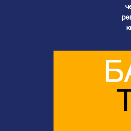
ч
ре
к