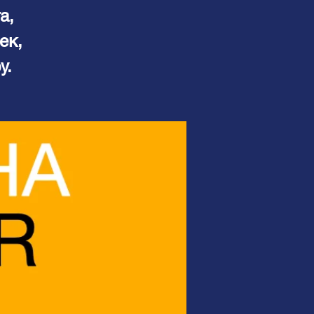
а,
ек,
у.