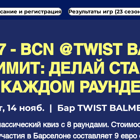
сание и регистрация
Результаты игр (23 сезо
7 - BCN @TWIST B
ИМИТ: ДЕЛАЙ СТА
КАЖДОМ РАУНД
т, 14 нояб.
  |  
Бар TWIST BALM
ассический квиз с 8 раундами. Стоимо
участия в Барселоне составляет 9 евро 