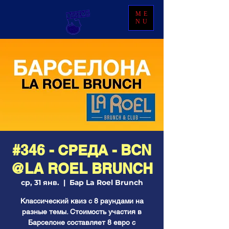
ME
NU
#346 - СРЕДА - BCN
@LA ROEL BRUNCH
ср, 31 янв.
  |  
Бар La Roel Brunch
Классический квиз с 8 раундами на
разные темы. Стоимость участия в
Барселоне составляет 8 евро с