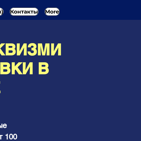
н)
Контакты
More
 КВИЗМИ
ВКИ В
Е
ые
т 100