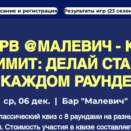
сание и регистрация
Результаты игр (23 сезо
 SPB @МАЛЕВИЧ -
ИМИТ: ДЕЛАЙ СТА
КАЖДОМ РАУНД
ср, 06 дек.
  |  
Бар "Малевич"
лассический квиз с 8 раундами на разн
. Стоимость участия в квизе составляе