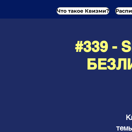
Что такое Квизми?
Распи
#339 -
БЕЗЛ
К
темы