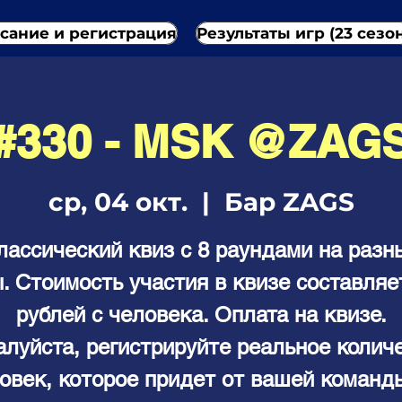
сание и регистрация
Результаты игр (23 сезо
#330 - МSК @ZAG
ср, 04 окт.
  |  
Бар ZAGS
лассический квиз с 8 раундами на разн
. Стоимость участия в квизе составляе
рублей с человека. Оплата на квизе.
луйста, регистрируйте реальное колич
овек, которое придет от вашей команд