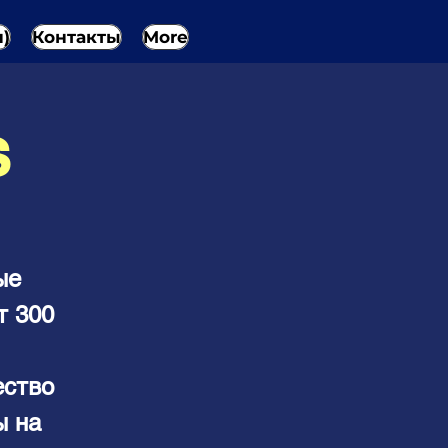
н)
Контакты
More
S
ые
т 300
ество
ы на