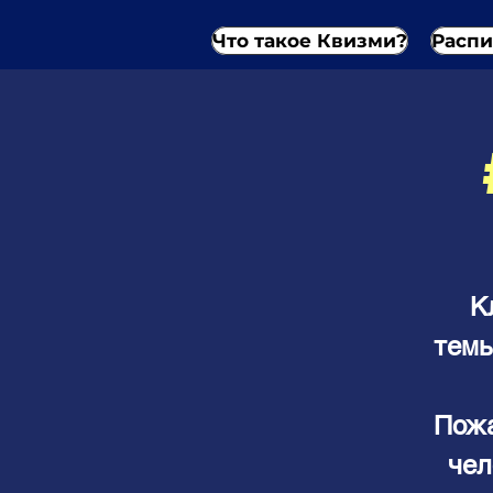
Что такое Квизми?
Распи
К
темы
Пожа
чел