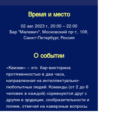
Время и место
02 авг. 2023 г., 20:00 – 22:00
Бар "Малевич", Московский пр-т., 109,
Санкт-Петербург, Россия
О событии
«Квизми» – это  бар-викторина 
протяженностью в два часа, 
направленная на интеллектуально-
любопытных людей. Команды (от 2 до 6 
человек в каждой) соревнуются друг с 
другом в эрудиции, сообразительности и 
логике, отвечая на каверзные вопросы. 
Все команды получают горы знаний, 
фонтан позитивных эмоций, а лучшие  (и 
последнее место тоже!) уходят с 
призами. Темы наших вопросов, как и 