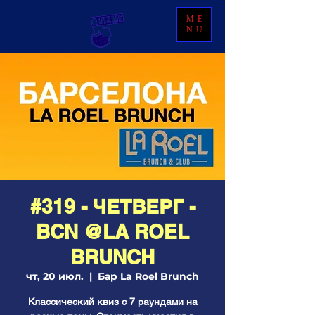
ME
NU
#319 - ЧЕТВЕРГ -
BCN @LA ROEL
BRUNCH
чт, 20 июл.
  |  
Бар La Roel Brunch
Классический квиз с 7 раундами на