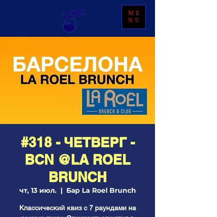
ME
NU
#318 - ЧЕТВЕРГ -
BCN @LA ROEL
BRUNCH
чт, 13 июл.
  |  
Бар La Roel Brunch
Классический квиз с 7 раундами на