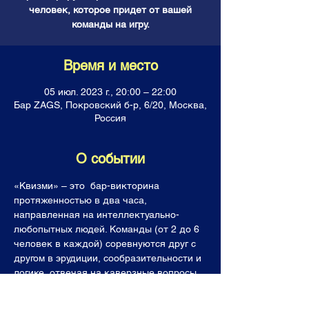
человек, которое придет от вашей
команды на игру.
Время и место
05 июл. 2023 г., 20:00 – 22:00
Бар ZAGS, Покровский б-р, 6/20, Москва,
Россия
О событии
«Квизми» – это  бар-викторина 
протяженностью в два часа, 
направленная на интеллектуально-
любопытных людей. Команды (от 2 до 6 
человек в каждой) соревнуются друг с 
другом в эрудиции, сообразительности и 
логике, отвечая на каверзные вопросы. 
Все команды получают горы знаний, 
фонтан позитивных эмоций, а лучшие  (и 