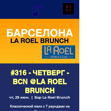
ME
NU
#316 - ЧЕТВЕРГ -
BCN @LA ROEL
BRUNCH
чт, 29 июн.
  |  
Бар La Roel Brunch
Классический квиз с 7 раундами на