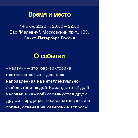
Время и место
14 июн. 2023 г., 20:00 – 22:00
Бар "Малевич", Московский пр-т., 109,
Санкт-Петербург, Россия
О событии
«Квизми» – это  бар-викторина 
протяженностью в два часа, 
направленная на интеллектуально-
любопытных людей. Команды (от 2 до 6 
человек в каждой) соревнуются друг с 
другом в эрудиции, сообразительности и 
логике, отвечая на каверзные вопросы. 
Все команды получают горы знаний, 
фонтан позитивных эмоций, а лучшие  (и 
последнее место тоже!) уходят с 
призами. Темы наших вопросов, как и 