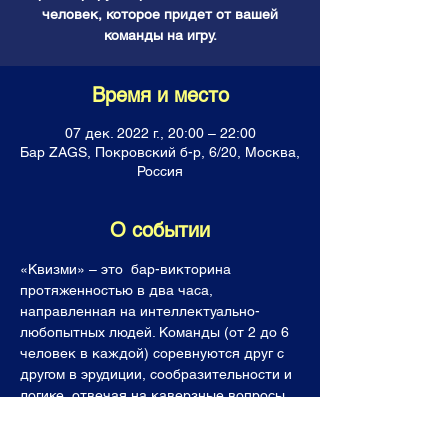
человек, которое придет от вашей
команды на игру.
Время и место
07 дек. 2022 г., 20:00 – 22:00
Бар ZAGS, Покровский б-р, 6/20, Москва,
Россия
О событии
«Квизми» – это  бар-викторина 
протяженностью в два часа, 
направленная на интеллектуально-
любопытных людей. Команды (от 2 до 6 
человек в каждой) соревнуются друг с 
другом в эрудиции, сообразительности и 
логике, отвечая на каверзные вопросы. 
Все команды получают горы знаний, 
фонтан позитивных эмоций, а лучшие  (и 