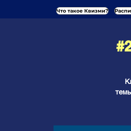
Что такое Квизми?
Распи
#
К
темы