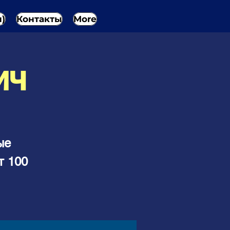
н)
Контакты
More
ИЧ
ые
т 100