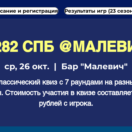
сание и регистрация
Результаты игр (23 сезо
282 СПБ @МАЛЕВ
ср, 26 окт.
  |  
Бар "Малевич"
лассический квиз с 7 раундами на разн
. Стоимость участия в квизе составляе
рублей с игрока.