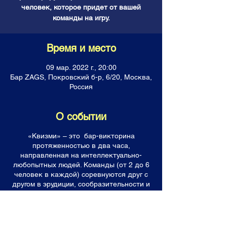
человек, которое придет от вашей
команды на игру.
Время и место
09 мар. 2022 г., 20:00
Бар ZAGS, Покровский б-р, 6/20, Москва,
Россия
О событии
«Квизми» – это бар-викторина
протяженностью в два часа,
направленная на интеллектуально-
любопытных людей. Команды (от 2 до 6
человек в каждой) соревнуются друг с
другом в эрудиции, сообразительности и
логике, отвечая на каверзные вопросы.
Все команды получают горы знаний,
фонтан позитивных эмоций, а лучшие (и
последнее место тоже!) уходят с