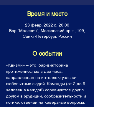
Время и место
23 февр. 2022 г., 20:00
Бар "Малевич", Московский пр-т., 109,
Санкт-Петербург, Россия
О событии
«Квизми» – это  бар-викторина 
протяженностью в два часа, 
направленная на интеллектуально-
любопытных людей. Команды (от 2 до 6 
человек в каждой) соревнуются друг с 
другом в эрудиции, сообразительности и 
логике, отвечая на каверзные вопросы. 
Все команды получают горы знаний, 
фонтан позитивных эмоций, а лучшие  (и 
последнее место тоже!) уходят с 
призами. Темы наших вопросов, как и 