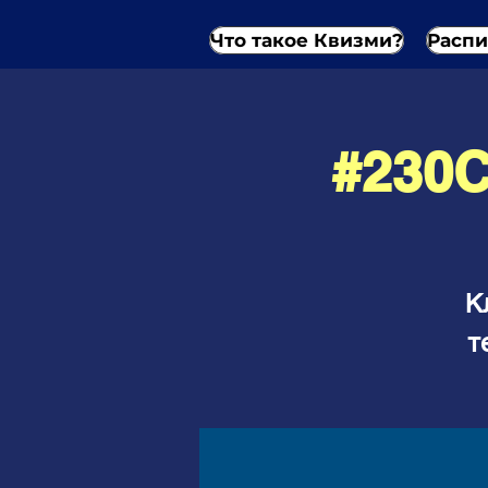
Что такое Квизми?
Распи
#230
К
т