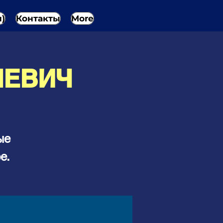
н)
Контакты
More
ЛЕВИЧ
ые
е.