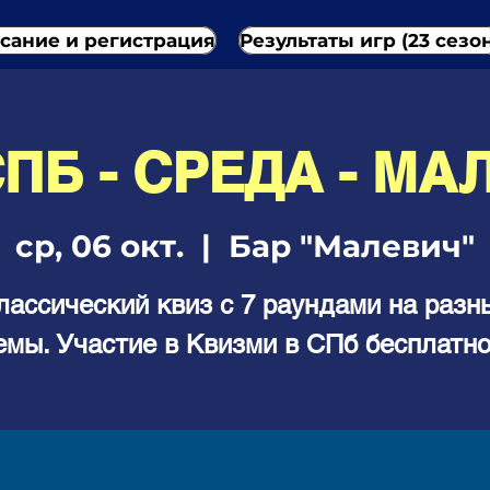
сание и регистрация
Результаты игр (23 сезо
СПБ - СРЕДА - МА
ср, 06 окт.
  |  
Бар "Малевич"
лассический квиз с 7 раундами на разн
емы. Участие в Квизми в СПб бесплатно