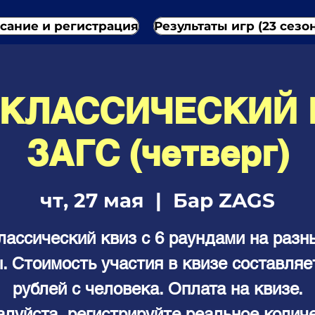
сание и регистрация
Результаты игр (23 сезо
- КЛАССИЧЕСКИЙ 
ЗАГС (четверг)
чт, 27 мая
  |  
Бар ZAGS
лассический квиз с 6 раундами на разн
. Стоимость участия в квизе составляе
рублей с человека. Оплата на квизе.
луйста, регистрируйте реальное колич