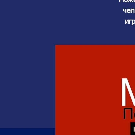
чел
иг