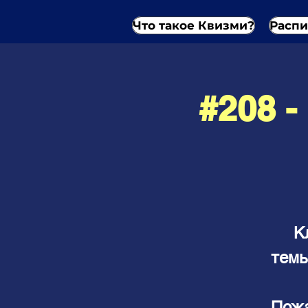
Что такое Квизми?
Распи
#208 
К
темы
Пожа