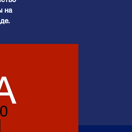
ы на
де.