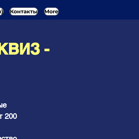
н)
Контакты
More
КВИЗ -
ые
т 200
ество